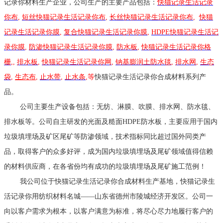
记录你材料生产企业，公司生产的主要产品包括：
快猫记录生活记录
你布
,
短丝快猫记录生活记录你布
,
长丝快猫记录生活记录你布
,
快猫
记录生活记录你膜
,
复合快猫记录生活记录你膜
,
HDPE快猫记录生活记
录你膜
,
防渗快猫记录生活记录你膜
,
防水板
,
快猫记录生活记录你格
栅
,
,
排水板
,
快猫记录生活记录你网
,
钠基膨润土防水毯
,
排水网
,
生态
袋
,
生态布
,
止水带
,
止水条
,等
快猫记录生活记录你合成材料系列产
品。
公司主要生产设备包括：无纺、淋膜、吹膜、排水网、防水毯、
排水板等。公司自主研发的光面及糙面HDPE防水板，主要应用于国内
垃圾填埋场及矿区尾矿等防渗领域，技术指标同比超过国外同类产
品，取得客户的众多好评，成为国内垃圾填埋场及尾矿领域值得信赖
的材料供应商，在各省份均有成功的垃圾填埋场及尾矿施工范例！
我公司位于快猫记录生活记录你合成材料生产基地，快猫记录生
活记录你用纺织材料名城——山东省德州市陵城经济开发区。公司一
向以客户需求为根本，以客户满意为标准，将尽心尽力地履行客户的