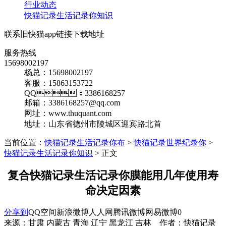
行业动态
快猫记录生活记录你知识
联系旧快猫app链接下载地址
服务热线
15698002197
杨总：15698002197
客服：15863153722
QQ：3386168257
邮箱：3386168257@qq.com
网址：www.thuquant.com
地址：山东省德州市陵城区迎宾路北首
当前位置：
快猫记录生活记录你布
>
快猫记录世界纪录你
>
快猫记录生活记录你知识
> 正文
复合快猫记录生活记录你膜能用几年使用寿
命决定因素
分享到
QQ空间
新浪微博
人人网
腾讯微博
网易微博
0
来源：甘肃 内蒙古 青海 辽宁 黑龙江 吉林 作者：快猫记录