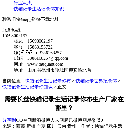
行业动态
快猫记录生活记录你知识
联系旧快猫app链接下载地址
服务热线
15698002197
杨总：15698002197
客服：15863153722
QQ：3386168257
邮箱：3386168257@qq.com
网址：www.thuquant.com
地址：山东省德州市陵城区迎宾路北首
当前位置：
快猫记录生活记录你布
>
快猫记录世界纪录你
>
快猫记录生活记录你知识
> 正文
需要长丝快猫记录生活记录你布生产厂家在
哪里？
分享到
QQ空间
新浪微博
人人网
腾讯微博
网易微博
0
来源：西藏 新疆 宁夏 四川 云南 贵州 作者：快猫记录生活