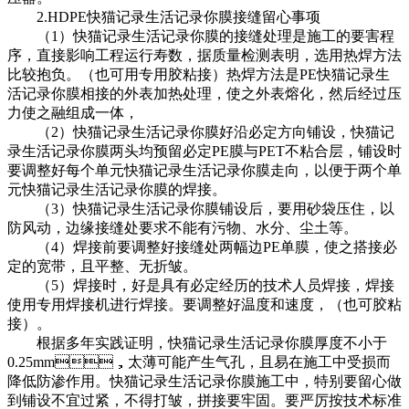
2.HDPE快猫记录生活记录你膜接缝留心事项
（1）快猫记录生活记录你膜的接缝处理是施工的要害程
序，直接影响工程运行寿数，据质量检测表明，选用热焊方法
比较抱负。（也可用专用胶粘接）热焊方法是PE快猫记录生
活记录你膜相接的外表加热处理，使之外表熔化，然后经过压
力使之融组成一体，
（2）快猫记录生活记录你膜好沿必定方向铺设，快猫记
录生活记录你膜两头均预留必定PE膜与PET不粘合层，铺设时
要调整好每个单元快猫记录生活记录你膜走向，以便于两个单
元快猫记录生活记录你膜的焊接。
（3）快猫记录生活记录你膜铺设后，要用砂袋压住，以
防风动，边缘接缝处要求不能有污物、水分、尘土等。
（4）焊接前要调整好接缝处两幅边PE单膜，使之搭接必
定的宽带，且平整、无折皱。
（5）焊接时，好是具有必定经历的技术人员焊接，焊接
使用专用焊接机进行焊接。要调整好温度和速度，（也可胶粘
接）。
根据多年实践证明，快猫记录生活记录你膜厚度不小于
0.25mm，太薄可能产生气孔，且易在施工中受损而
降低防渗作用。快猫记录生活记录你膜施工中，特别要留心做
到铺设不宜过紧，不得打皱，拼接要牢固。要严厉按技术标准