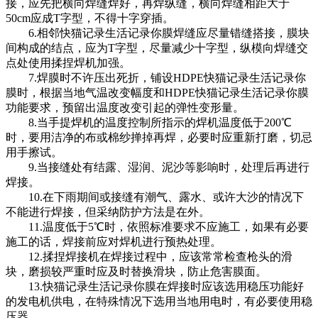
接，应先把横向焊缝焊好，再焊纵缝，横向焊缝相距大于
50cm应成T字型，不得十字穿插。
6.相邻快猫记录生活记录你膜焊缝应尽量错缝搭接，膜块
间构成的结点，应为T字型，尽量减少十字型，纵模向焊缝交
点处使用揉捏焊机加强。
7.焊膜时不许压出死折，铺设HDPE快猫记录生活记录你
膜时，根据当地气温改变幅度和HDPE快猫记录生活记录你膜
功能要求，预留出温度改变引起的弹性变形量。
8.当手提焊机的温度控制所指示的焊机温度低于200℃
时，要用洁净的布或棉纱掸掉再焊，必要时应重新打磨，切忌
用手擦试。
9.当接缝处有结露、湿润、泥沙等影响时，处理后再进行
焊接。
10.在下雨期间或接缝有潮气、露水、或许大沙的情况下
不能进行焊接，但采纳防护方法是在外。
11.温度低于5℃时，依照标准要求不应施工，如果有必要
施工的话，焊接前应对焊机进行预热处理。
12.揉捏焊接机在焊接过程中，应该常常检查枪头的滑
块，磨损较严重时应及时替换滑块，防止危害膜面。
13.快猫记录生活记录你膜在焊接时应该选用稳压功能好
的发电机供电，在特殊情况下选用当地用电时，有必要使用稳
压器。