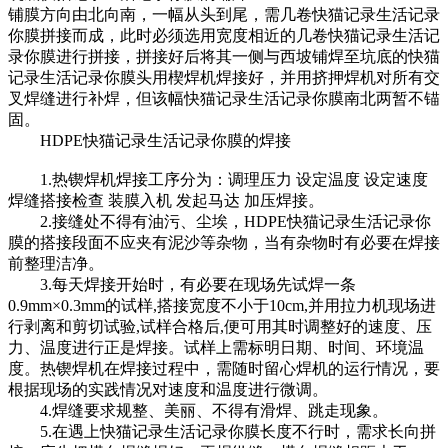
铺膜方向由北向南，一幅从头到尾，需几卷快猫记录生活记录
你膜拼接而成，此时必须选用宽度相近的几卷快猫记录生活记
录你膜进行拼接，拼接好后将其一侧与西坡铺焊至坑底的快猫
记录生活记录你膜头用楔焊机焊接好，并用挤押焊机对所有交
叉焊缝进行补焊，但该幅快猫记录生活记录你膜南北两暂不锚
固。
HDPE快猫记录生活记录你膜的焊接
1.热锲焊机焊接工序分为：调理压力 设定温度 设定速度
焊缝搭接检查 装膜入机 发起马达 加压焊接。
2.接缝处不得有油污、尘埃，HDPE快猫记录生活记录你
膜的搭接段面不应夹有泥沙等杂物，当有杂物时有必要在焊接
前整理洁净。
3.每天焊接开始时，有必要在现场先试焊一条
0.9mm×0.3mm的试样,搭接宽度不小于10cm,并用拉力机现场进
行剥离和剪切试验,试样合格后,便可用其时调整好的速度、压
力、温度进行正是焊接。试样上需标明日期、时间、环境温
度。热锲焊机在焊接过程中，需随时留心焊机的运行情况，要
根据现场的实践情况对速度和温度进行微调。
4.焊缝要求规整、美丽、不得有滑焊、跳走现象。
5.在遇上快猫记录生活记录你膜长度不行时，需求长向拼