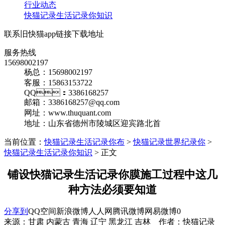
行业动态
快猫记录生活记录你知识
联系旧快猫app链接下载地址
服务热线
15698002197
杨总：15698002197
客服：15863153722
QQ：3386168257
邮箱：3386168257@qq.com
网址：www.thuquant.com
地址：山东省德州市陵城区迎宾路北首
当前位置：
快猫记录生活记录你布
>
快猫记录世界纪录你
>
快猫记录生活记录你知识
> 正文
铺设快猫记录生活记录你膜施工过程中这几
种方法必须要知道
分享到
QQ空间
新浪微博
人人网
腾讯微博
网易微博
0
来源：甘肃 内蒙古 青海 辽宁 黑龙江 吉林 作者：快猫记录