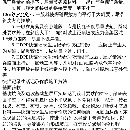
保证质量的前提下，尽量节省原材料。一起也简单保证质量。
4. 膜与膜之间接缝的搭接宽度一般不小于
10cm，一般就使焊缝摆放方向平行于大斜度，即沿
斜度方向摆放。
5. 一般在角落及变形地段，应是接缝长度尽量减短。除特
殊要求外，在斜度大于1：6的斜坡上距顶坡或应力会集区域
1.5米范围内，尽量不设焊缝。
6. HDPE快猫记录生活记录你膜在铺设中，应防止产生人
为褶皱，温度较低时，应尽量拉紧，铺平。
7. HDPE快猫记录生活记录你膜铺设完成后，应尽量减少
在膜面上行走、搬动工具等，凡能对HDPE膜构成危害的物
件，均不应放在膜上或携带在膜上行走，防止对膜构成意外危
害。
快猫记录生活记录你膜施工方法
基面验收
基坑坑底及边坡基础垫层压实应达到设计要求的95%，保证表
面平整，不得有明显凹凸不平现象，不得有积水、泥泞、砖石
瓦块、树枝、树根、杂草、尖锐颗粒、硬杂物及可能破坏防渗
材料——快猫记录生活记录你膜的任何物质。坑底面从西向东
应保证2%的坑底坡度，南北向分别以导流干管渠为轴线，以
2%的坡度向导流渠方向形成坡底，在铺设防渗层的全过程