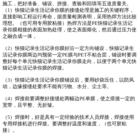
施工，把好准备、铺设、拼接、查验和回填等五道质量关。
（1）快猫记录生活记录你膜的接缝处理是施工的关键程序，
直接影响工程运行寿命，据质量检测表明，采用热焊方法比较
理想。（也可用专用胶粘接）热焊方法是PE快猫记录生活记
录你膜相接的表面加热处理，使之表面熔化，然后通过压力使
之融合成一体，
（2）快猫记录生活记录你膜好沿一定方向铺设，快猫记录生
活记录你膜两边均预留一定PE膜与PET不粘合层，铺设时要调
整好每个单元快猫记录生活记录你膜走向，以便于两个单元快
猫记录生活记录你膜的焊接。
（3）快猫记录生活记录你膜铺设后，要用砂袋压住，以防风
动，边缘接缝处要求不能有污物、水分、尘土等。
（4）焊接前要调整好接缝处两幅边PE单膜，使之搭接一定的
宽带，且平整、无折皱。
（5）焊接时，好是具有一定经验的技术人员焊接，焊接使用
专用焊接机进行焊接。要调整好温度和速度，（也可胶粘
接）。