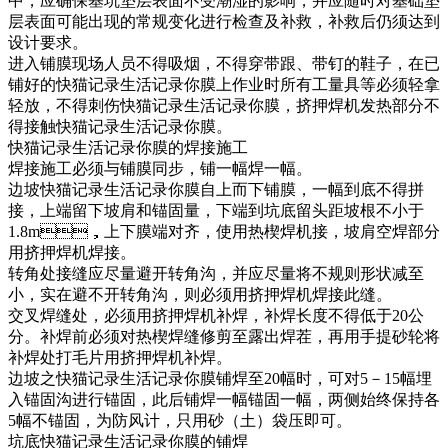
中，应确保基坑垫层表面不受潮湿的影响，并应随时对基础垫
层表面可能出现的常规变化进行检查及补救，补救后仍须达到
设计要求。
进入铺膜现场人员不得吸烟，不得穿带跟、带钉的鞋子，在已
铺好的快猫记录生活记录你膜上作业时所有工量具等必须轻拿
轻放，不得刺伤快猫记录生活记录你膜，挤押焊机发热部分不
得接触快猫记录生活记录你膜。
快猫记录生活记录你膜的焊接施工
焊接施工必须与铺膜同步，铺一幅焊一幅。
边坡快猫记录生活记录你膜自上而下铺膜，一幅到底不得拼
接，上端留下坡肩和锚固量，下端到坑底留头距坡根不小于
1.8m，上下膜端对齐，使用热楔焊机接，坡肩空焊部分
用挤押焊机焊接。
转角处接缝应尽量避开转角沟，并应尽量将不规则形状减至
小，实在避不开转角沟，则必须用挤押焊机焊接此缝。
交叉焊缝处，必须用挤押焊机补焊，补焊长度不得低于20公
分。补焊前必须对热楔焊缝修剪至露出焊茬，再用手提砂轮将
补焊处打毛片用挤押焊机补焊。
边坡之快猫记录生活记录你膜铺焊至20幅时，可对5－15幅埋
入锚固沟进行锚固，此后铺焊一幅锚固一幅，两侧始终保持各
5幅不锚固，为防风计，只用砂（土）袋压即可。
坑底快猫记录生活记录你膜的铺焊